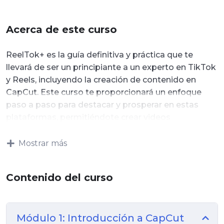
Acerca de este curso
ReelTok+ es la guía definitiva y práctica que te
llevará de ser un principiante a un experto en TikTok
y Reels, incluyendo la creación de contenido en
CapCut. Este curso te proporcionará un enfoque
paso a paso para destacar y prosperar en estas
plataformas, permitiéndote crear videos
impactantes que generen resultados tangibles.
Mostrar más
No más tiempo perdido: aquí aprenderás de forma
práctica las estrategias, secretos y técnicas
adecuadas para la creación de videos creativos y
Contenido del curso
virales, sin importar tu nivel de experiencia, desde
principiante hasta avanzado. 🚀 Además, te
sumergirás en la creación de contenido utilizando
Módulo 1: Introducción a CapCut