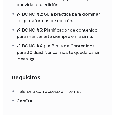
Instagram y aumentar tus ventas.
dar vida a tu edición.
✅ Buscas acelerar el crecimiento de tu perfil de
🎉 BONO #2: Guía práctica para dominar
Instagram de manera efectiva y sostenible.
las plataformas de edición.
✅ Necesitas un enfoque práctico y sensato que te
permita obtener resultados rápidamente en
🎉 BONO #3: Planificador de contenido
Instagram utilizando REELS, todo impartido por
para mantenerte siempre en la cima.
expertos con resultados comprobados.
🎉 BONO #4: ¡La Biblia de Contenidos
No esperes más, ¡inscríbete ahora y descubre cómo
para 30 días! Nunca más te quedarás sin
crecer en las redes sociales con videos que
ideas. 😎
realmente marcan la diferencia y generan
resultados impactantes!
Requisitos
Telefono con acceso a Internet
CapCut